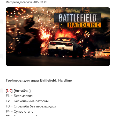
Материал добавлен 2015-03-20
Трейнеры для игры Battlefield: Hardline
[
1.0
] {АнтиФан}
F1
~ Бессмертие
F2
~ Бесконечные патроны
F3
~ Стрельба без перезарядки
F4
~ Супер стелс