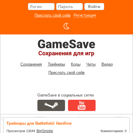
Перейти
Войти
к
основному
Прислать свой сейв
Регистрация
контенту
Сохранения
Трейнеры
Коды
Читы
Видео
Прислать свой сейв
GameSave в социальных сетях
Трейнеры для Battlefield: Hardline
BigSmoke
Просмотров 13649
Комментариев: 0