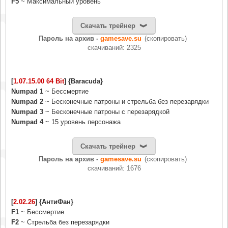
F5
~ Максимальный уровень
Скачать трейнер
Пароль на архив -
gamesave.su
(скопировать)
cкачиваний: 2325
[
1.07.15.00 64 Bit
] {Baracuda}
Numpad 1
~ Бессмертие
Numpad 2
~ Бесконечные патроны и стрельба без перезарядки
Numpad 3
~ Бесконечные патроны с перезарядкой
Numpad 4
~ 15 уровень персонажа
Скачать трейнер
Пароль на архив -
gamesave.su
(скопировать)
cкачиваний: 1676
[
2.02.26
] {АнтиФан}
F1
~ Бессмертие
F2
~ Стрельба без перезарядки