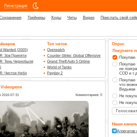
Регистрация
Сохранения
Трейнеры
Коды
Читы
Видео
Прислать свой сей
ейнеров
Топ читов
Опрос
t Wanted (2005)
Overwatch
Покупаете 
R: Зов Припяти
Counter-Strike: Global Offensive
Покупаю 
R: Тень Чернобыля
Grand Theft Auto 5 Online
Покупаю 
5
World of Tanks
не поигра
R: Чистое Небо
Payday 2
COD и т.д
Покупаю 
что можно
e Videogame
Ведьмак 3
 2016-07-31
Комментариев: 0
Не покуп
Не покуп
Голосова
Наши каналы
Агрегатор