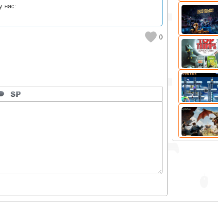
у нас:
0