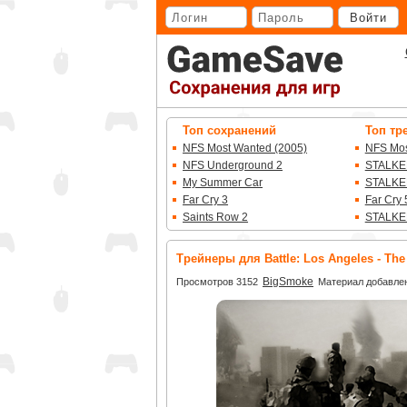
Перейти
Войти
к
основному
контенту
Топ сохранений
Топ тр
NFS Most Wanted (2005)
NFS Mos
NFS Underground 2
STALKE
My Summer Car
STALKE
Far Cry 3
Far Cry 
Saints Row 2
STALKE
Трейнеры для Battle: Los Angeles - Th
BigSmoke
Просмотров 3152
Материал добавлен