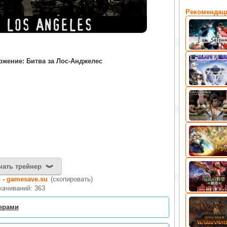
Рекомендац
жение: Битва за Лос-Анджелес
чать трейнер
 -
gamesave.su
(скопировать)
качиваний: 363
нерами