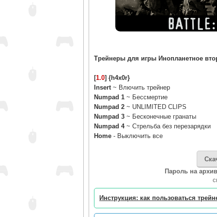
Трейнеры для игры Инопланетное втор
[
1.0
] {h4x0r}
Insert
~ Влючить трейнер
Numpad 1
~ Бессмертие
Numpad 2
~ UNLIMITED CLIPS
Numpad 3
~ Бесконечные гранаты
Numpad 4
~ Стрельба без перезарядки
Home
- Выключить все
Ска
Пароль на архив
c
Инструкция: как пользоваться трей