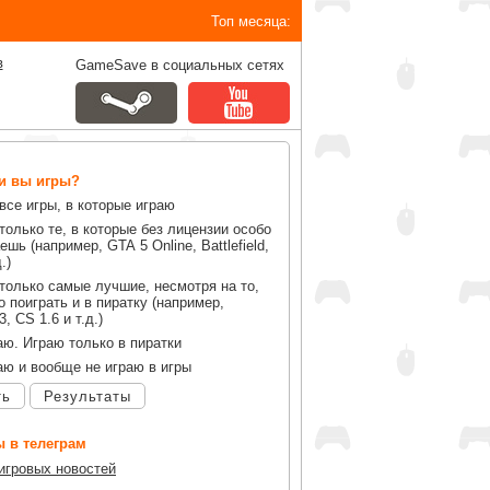
Топ месяца:
в
GameSave в социальных сетях
ли вы игры?
все игры, в которые играю
только те, в которые без лицензии особо
ешь (например, GTA 5 Online, Battlefield,
.)
только самые лучшие, несмотря на то,
 поиграть и в пиратку (например,
, CS 1.6 и т.д.)
аю. Играю только в пиратки
аю и вообще не играю в игры
ть
Результаты
 в телеграм
 игровых новостей