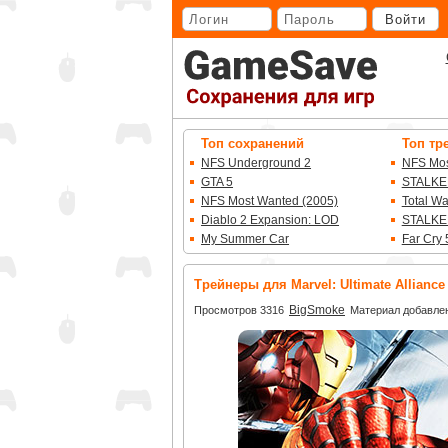
Перейти
Войти
к
основному
контенту
Топ сохранений
Топ тр
NFS Underground 2
NFS Mos
GTA 5
STALKE
NFS Most Wanted (2005)
Total W
Diablo 2 Expansion: LOD
STALKE
My Summer Car
Far Cry 
Трейнеры для Marvel: Ultimate Alliance
BigSmoke
Просмотров 3316
Материал добавлен