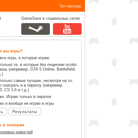
Топ месяца:
в
GameSave в социальных сетях
ли вы игры?
все игры, в которые играю
только те, в которые без лицензии особо
ешь (например, GTA 5 Online, Battlefield,
.)
только самые лучшие, несмотря на то,
 поиграть и в пиратку (например,
, CS 1.6 и т.д.)
аю. Играю только в пиратки
аю и вообще не играю в игры
ть
Результаты
 в телеграм
 игровых новостей