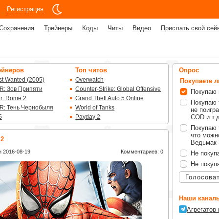
Регистрация
Сохранения
Трейнеры
Коды
Читы
Видео
Прислать свой сей
ейнеров
Топ читов
Опрос
t Wanted (2005)
Overwatch
Покупаете 
R: Зов Припяти
Counter-Strike: Global Offensive
Покупаю 
ar: Rome 2
Grand Theft Auto 5 Online
Покупаю 
R: Тень Чернобыля
World of Tanks
не поигра
5
Payday 2
COD и т.д
Покупаю 
что можно
 2
Ведьмак 3
 2016-08-19
Комментариев: 0
Не покуп
Не покуп
Голосова
Наши каналы
Агрегатор