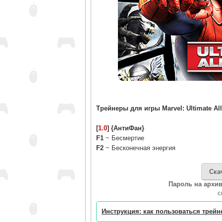
Трейнеры для игры Marvel: Ultimate All
[
1.0
] {АнтиФан}
F1
~ Бесмертие
F2
~ Бесконечная энергия
Ска
Пароль на архив
c
Инструкция: как пользоваться трей