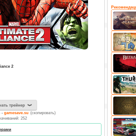
Рекомендац
iance 2
чать трейнер
 -
gamesave.su
(скопировать)
качиваний: 252
нерами