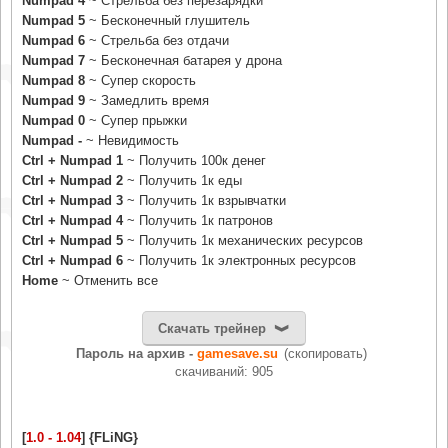
Numpad 4
~ Стрельба без перезарядки
Numpad 5
~ Бесконечный глушитель
Numpad 6
~ Стрельба без отдачи
Numpad 7
~ Бесконечная батарея у дрона
Numpad 8
~ Супер скорость
Numpad 9
~ Замедлить время
Numpad 0
~ Супер прыжки
Numpad -
~ Невидимость
Ctrl + Numpad 1
~ Получить 100к денег
Ctrl + Numpad 2
~ Получить 1к еды
Ctrl + Numpad 3
~ Получить 1к взрывчатки
Ctrl + Numpad 4
~ Получить 1к патронов
Ctrl + Numpad 5
~ Получить 1к механических ресурсов
Ctrl + Numpad 6
~ Получить 1к электронных ресурсов
Home
~ Отменить все
Скачать трейнер
Пароль на архив -
gamesave.su
(скопировать)
cкачиваний: 905
[
1.0 - 1.04
] {FLiNG}