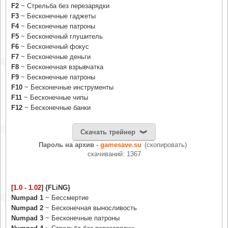
F2
~ Стрельба без перезарядки
F3
~ Бесконечные гаджеты
F4
~ Бесконечные патроны
F5
~ Бесконечный глушитель
F6
~ Бесконечный фокус
F7
~ Бесконечные деньги
F8
~ Бесконечная взрывчатка
F9
~ Бесконечные патроны
F10
~ Бесконечные инструменты
F11
~ Бесконечные чипы
F12
~ Бесконечные банки
Скачать трейнер
Пароль на архив -
gamesave.su
(скопировать)
cкачиваний: 1367
[
1.0 - 1.02
] {FLiNG}
Numpad 1
~ Бессмертие
Numpad 2
~ Бесконечная выносливость
Numpad 3
~ Бесконечные патроны