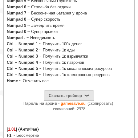
Numpad 5
~ Бесконечный глушитель
Numpad 6
~ Стрельба без отдачи
Numpad 7
~ Бесконечная батарея у дрона
Numpad 8
~ Супер скорость
Numpad 9
~ Замедлить время
Numpad 0
~ Супер прыжки
Numpad -
~ Невидимость
Ctrl + Numpad 1
~ Получить 100к денег
Ctrl + Numpad 2
~ Получить 1к еды
Ctrl + Numpad 3
~ Получить 1к взрывчатки
Ctrl + Numpad 4
~ Получить 1к патронов
Ctrl + Numpad 5
~ Получить 1к механических ресурсов
Ctrl + Numpad 6
~ Получить 1к электронных ресурсов
Home
~ Отменить все
Скачать трейнер
Пароль на архив -
gamesave.su
(скопировать)
cкачиваний: 2978
[
1.01
] {АнтиФан}
F1
~ Бессмертие