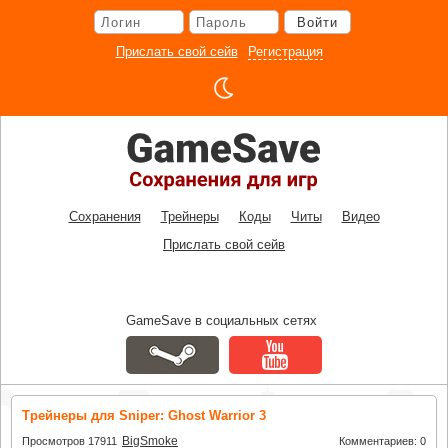
Перейти
Войти
к
основному
Прислать свой сейв
Регистрация
контенту
Сохранения
Трейнеры
Коды
Читы
Видео
Прислать свой сейв
GameSave в социальных сетях
Трейнеры для Sniper: Ghost Warrior 3
BigSmoke
Просмотров 17911
Комментариев: 0