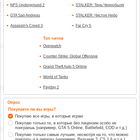
NFS Underground 2
STALKER: Тень Чернобыля
GTA San Andreas
STALKER: Чистое Небо
Assassin's Creed 3
Far Cry 5
Топ читов
Overwatch
Counter-Strike: Global Offensive
Grand Theft Auto 5 Online
World of Tanks
Payday 2
Опрос
Покупаете ли вы игры?
Покупаю все игры, в которые играю
Покупаю только те, в которые без лицензии особо не
поиграешь (например, GTA 5 Online, Battlefield, COD и т.д.)
Покупаю только самые лучшие, несмотря на то, что можно
поиграть и в пиратку (например, Ведьмак 3, CS 1.6 и т.д.)