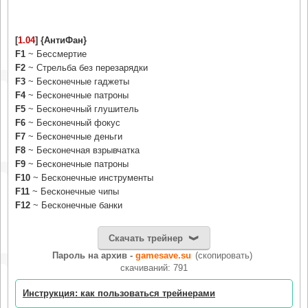
[
1.04
] {АнтиФан}
F1
~ Бессмертие
F2
~ Стрельба без перезарядки
F3
~ Бесконечные гаджеты
F4
~ Бесконечные патроны
F5
~ Бесконечный глушитель
F6
~ Бесконечный фокус
F7
~ Бесконечные деньги
F8
~ Бесконечная взрывчатка
F9
~ Бесконечные патроны
F10
~ Бесконечные инструменты
F11
~ Бесконечные чипы
F12
~ Бесконечные банки
Скачать трейнер
Пароль на архив -
gamesave.su
(скопировать)
cкачиваний: 791
Инструкция: как пользоваться трейнерами