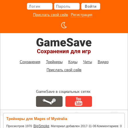
Перейти
Войти
к
основному
Прислать свой сейв
Регистрация
контенту
Сохранения
Трейнеры
Коды
Читы
Видео
Прислать свой сейв
GameSave в социальных сетях
Трейнеры для Mages of Mystralia
BigSmoke
Просмотров 1970
Материал добавлен 2017-11-06
Комментариев: 0