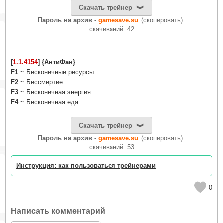
Скачать трейнер
Пароль на архив -
gamesave.su
(скопировать)
cкачиваний: 42
[
1.1.4154
] {АнтиФан}
F1
~ Бесконечные ресурсы
F2
~ Бессмертие
F3
~ Бесконечная энергия
F4
~ Бесконечная еда
Скачать трейнер
Пароль на архив -
gamesave.su
(скопировать)
cкачиваний: 53
Инструкция: как пользоваться трейнерами
0
Написать комментарий