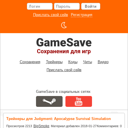
Перейти
Войти
к
основному
Прислать свой сейв
Регистрация
контенту
Сохранения
Трейнеры
Коды
Читы
Видео
Прислать свой сейв
GameSave в социальных сетях
Трейнеры для Judgment: Apocalypse Survival Simulation
BigSmoke
Просмотров 2213
Материал добавлен 2018-01-27
Комментариев: 0