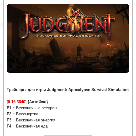
Трейнеры для игры Judgment: Apocalypse Survival Simulation
[
0.15.3640
] {АнтиФан}
F1
~ Бесконечные ресурсы
F2
~ Бессмертие
F3
~ Бесконечная энергия
F4
~ Бесконечная еда