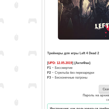
Трейнеры для игры Left 4 Dead 2
[
UPD: 12.05.2019
] {АнтиФан}
F1
~ Бессмертие
F2
~ Стрельба без перезарядки
F3
~ Бесконечные патроны
Ска
Пароль на архив
c
Инструкция: как пользоваться трей