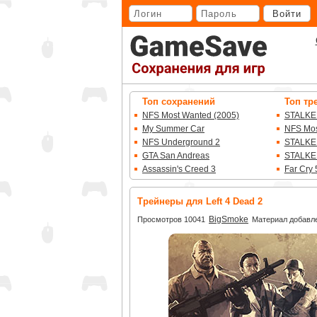
Перейти
Войти
к
основному
контенту
Топ сохранений
Топ тр
NFS Most Wanted (2005)
STALKE
My Summer Car
NFS Mos
NFS Underground 2
STALKE
GTA San Andreas
STALKE
Assassin's Creed 3
Far Cry 
Трейнеры для Left 4 Dead 2
BigSmoke
Просмотров 10041
Материал добавле