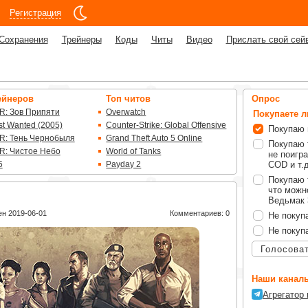
Регистрация
Сохранения
Трейнеры
Коды
Читы
Видео
Прислать свой сей
ейнеров
Топ читов
Опрос
R: Зов Припяти
Overwatch
Покупаете 
t Wanted (2005)
Counter-Strike: Global Offensive
Покупаю 
R: Тень Чернобыля
Grand Theft Auto 5 Online
Покупаю 
R: Чистое Небо
World of Tanks
не поигра
5
Payday 2
COD и т.д
Покупаю 
что можно
Ведьмак 3
н 2019-06-01
Комментариев: 0
Не покуп
Не покуп
Голосова
Наши каналы
Агрегатор