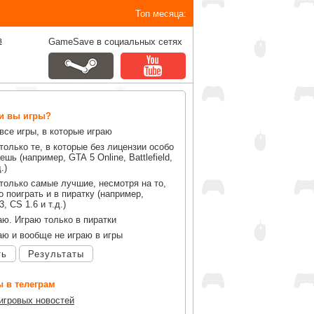
Топ месяца:
в
GameSave в социальных сетях
ли вы игры?
все игры, в которые играю
только те, в которые без лицензии особо
ешь (например, GTA 5 Online, Battlefield,
.)
только самые лучшие, несмотря на то,
 поиграть и в пиратку (например,
, CS 1.6 и т.д.)
аю. Играю только в пиратки
аю и вообще не играю в игры
ть
Результаты
 в телеграм
 игровых новостей