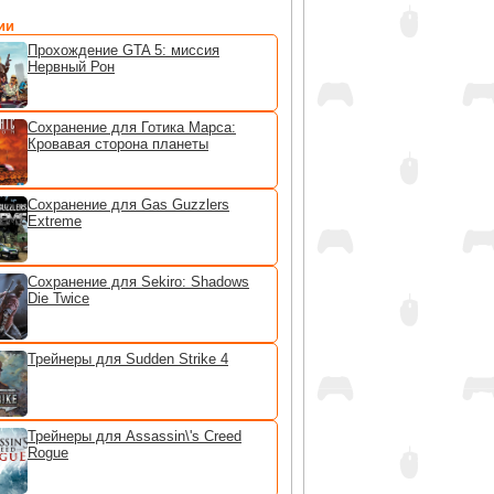
ии
Прохождение GTA 5: миссия
Нервный Рон
Сохранение для Готика Марса:
Кровавая сторона планеты
Сохранение для Gas Guzzlers
Extreme
Сохранение для Sekiro: Shadows
Die Twice
Трейнеры для Sudden Strike 4
Трейнеры для Assassin\'s Creed
Rogue