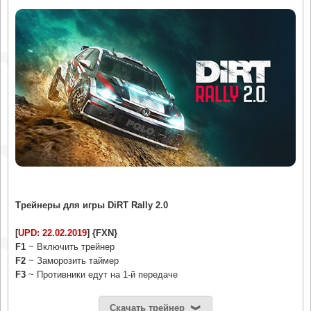
Трейнеры для игры DiRT Rally 2.0
[
UPD: 22.02.2019
] {FXN}
F1
~ Включить трейнер
F2
~ Заморозить таймер
F3
~ Противники едут на 1-й передаче
Скачать трейнер