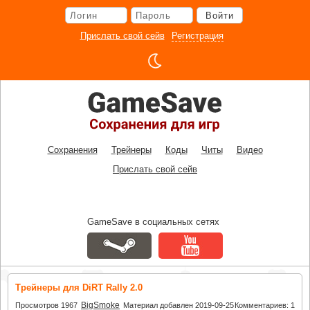
Перейти
Войти
к
основному
Прислать свой сейв
Регистрация
контенту
Сохранения
Трейнеры
Коды
Читы
Видео
Прислать свой сейв
GameSave в социальных сетях
Трейнеры для DiRT Rally 2.0
BigSmoke
Просмотров 1967
Материал добавлен 2019-09-25
Комментариев: 1