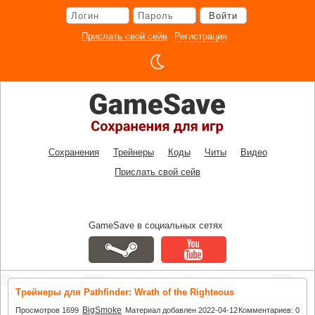
Перейти
Войти
к
основному
Прислать свой сейв
Регистрация
контенту
Сохранения
Трейнеры
Коды
Читы
Видео
Прислать свой сейв
GameSave в социальных сетях
Трейнеры для Pathfinder: Wrath of the Righteous
BigSmoke
Просмотров 1699
Материал добавлен 2022-04-12
Комментариев: 0