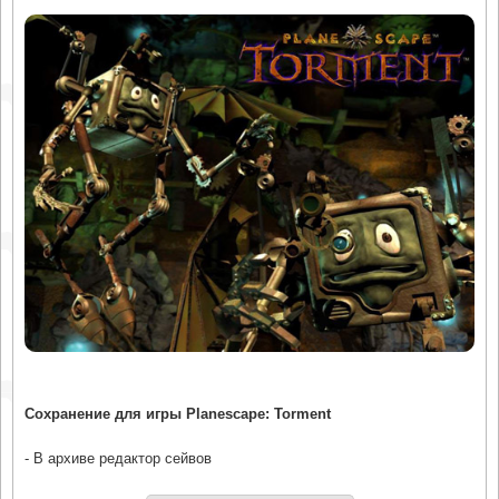
Сохранение для игры Planescape: Torment
- В архиве редактор сейвов