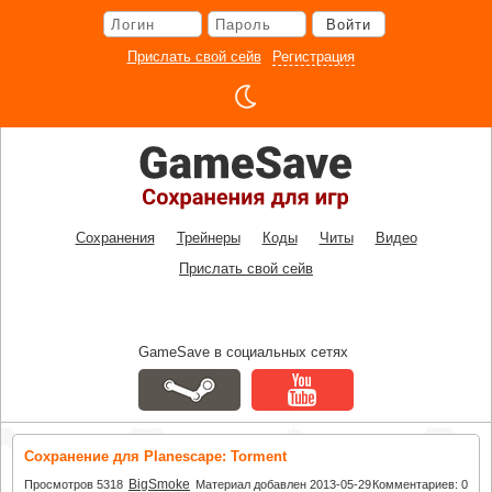
Перейти
Войти
к
основному
Прислать свой сейв
Регистрация
контенту
Сохранения
Трейнеры
Коды
Читы
Видео
Прислать свой сейв
GameSave в социальных сетях
Сохранение для Planescape: Torment
BigSmoke
Просмотров 5318
Материал добавлен 2013-05-29
Комментариев: 0