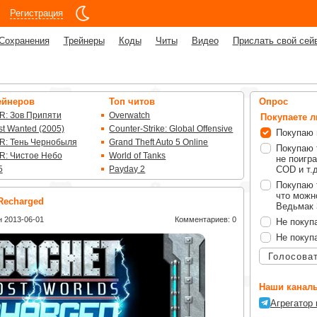
Регистрация
Сохранения
Трейнеры
Коды
Читы
Видео
Прислать свой сей
ейнеров
Топ читов
Опрос
R: Зов Припяти
Overwatch
Покупаете 
t Wanted (2005)
Counter-Strike: Global Offensive
Покупаю 
R: Тень Чернобыля
Grand Theft Auto 5 Online
Покупаю 
R: Чистое Небо
World of Tanks
не поигра
5
Payday 2
COD и т.д
Покупаю 
что можно
 Recharged
Ведьмак 3
 2013-06-01
Комментариев: 0
Не покуп
Не покуп
Голосова
Наши каналы
Агрегатор