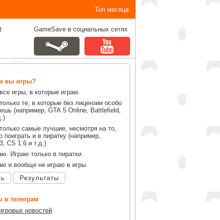
Топ месяца:
в
GameSave в социальных сетях
ли вы игры?
все игры, в которые играю
только те, в которые без лицензии особо
ешь (например, GTA 5 Online, Battlefield,
.)
только самые лучшие, несмотря на то,
 поиграть и в пиратку (например,
, CS 1.6 и т.д.)
аю. Играю только в пиратки
аю и вообще не играю в игры
ть
Результаты
 в телеграм
 игровых новостей