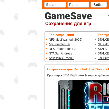
Перейти
Войти
к
основному
контенту
Топ сохранений
Топ тр
NFS Most Wanted (2005)
STALKE
My Summer Car
NFS Mos
NFS Underground 2
STALKE
GTA San Andreas
STALKE
Assassin's Creed 3
Far Cry 
Сохранение для Ricochet: Lost Worlds
BigSmoke
Просмотров 2433
Материал добавлен