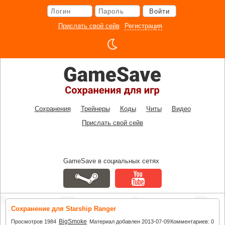
Перейти
Войти
к
основному
Прислать свой сейв
Регистрация
контенту
Сохранения
Трейнеры
Коды
Читы
Видео
Прислать свой сейв
GameSave в социальных сетях
Сохранение для Starship Ranger
BigSmoke
Просмотров 1984
Материал добавлен 2013-07-09
Комментариев: 0