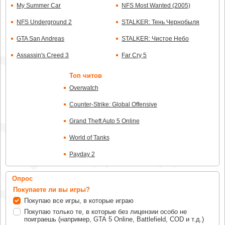
My Summer Car
NFS Most Wanted (2005)
NFS Underground 2
STALKER: Тень Чернобыля
GTA San Andreas
STALKER: Чистое Небо
Assassin's Creed 3
Far Cry 5
Топ читов
Overwatch
Counter-Strike: Global Offensive
Grand Theft Auto 5 Online
World of Tanks
Payday 2
Опрос
Покупаете ли вы игры?
Покупаю все игры, в которые играю
Покупаю только те, в которые без лицензии особо не
поиграешь (например, GTA 5 Online, Battlefield, COD и т.д.)