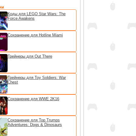
ии
Коды для LEGO Star Wars: The
Force Awakens
Сохранение для Hotline Miami
Трейнеры для Out There
Трейнеры для Toy Soldiers: War
Chest
Сохранение для WWE 2K16
Сохранение для Top Trumps
Adventures: Dogs & Dinosaurs