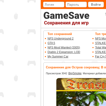
Перейти
Войти
к
основному
контенту
Топ сохранений
Топ тр
NFS Underground 2
NFS Mos
GTA 5
STALKE
NFS Most Wanted (2005)
Total W
Diablo 2 Expansion: LOD
STALKE
My Summer Car
Far Cry 
Сохранение для Остров сокровищ: В п
BigSmoke
Просмотров 3042
Материал добавлен