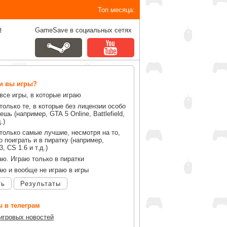
Топ месяца:
в
GameSave в социальных сетях
ли вы игры?
все игры, в которые играю
только те, в которые без лицензии особо
ешь (например, GTA 5 Online, Battlefield,
.)
только самые лучшие, несмотря на то,
 поиграть и в пиратку (например,
, CS 1.6 и т.д.)
аю. Играю только в пиратки
аю и вообще не играю в игры
ть
Результаты
 в телеграм
 игровых новостей