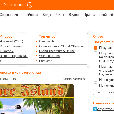
Регистрация
Сохранения
Трейнеры
Коды
Читы
Видео
Прислать свой сей
ейнеров
Топ читов
Опрос
t Wanted (2005)
Overwatch
Покупаете 
R: Зов Припяти
Counter-Strike: Global Offensive
Покупаю 
ar: Rome 2
Grand Theft Auto 5 Online
Покупаю 
R: Тень Чернобыля
World of Tanks
не поигра
5
Payday 2
COD и т.д
Покупаю 
что можно
оисках пиратского клада
Ведьмак 3
 2013-07-10
Комментариев: 0
Не покуп
Не покуп
Голосова
Наши каналы
Агрегатор