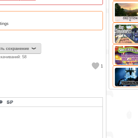
tings
ть сохранение
cкачиваний: 58
1