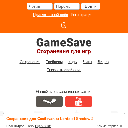
Перейти
Войти
к
основному
Прислать свой сейв
Регистрация
контенту
Сохранения
Трейнеры
Коды
Читы
Видео
Прислать свой сейв
GameSave в социальных сетях
Сохранение для Castlevania: Lords of Shadow 2
BigSmoke
Просмотров 10495
Комментариев: 0