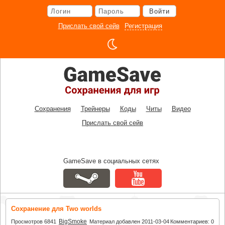
Перейти
Войти
к
основному
Прислать свой сейв
Регистрация
контенту
Сохранения
Трейнеры
Коды
Читы
Видео
Прислать свой сейв
GameSave в социальных сетях
Сохранение для Two worlds
BigSmoke
Просмотров 6841
Материал добавлен 2011-03-04
Комментариев: 0