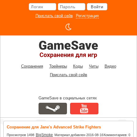
Перейти
Войти
к
основному
Прислать свой сейв
Регистрация
контенту
Сохранения
Трейнеры
Коды
Читы
Видео
Прислать свой сейв
GameSave в социальных сетях
Сохранение для Jane's Advanced Strike Fighters
BigSmoke
Просмотров 1498
Материал добавлен 2016-08-16
Комментариев: 0