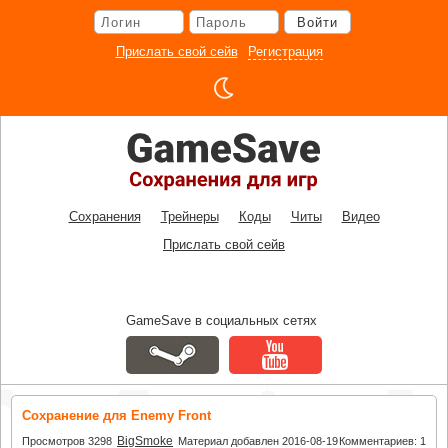
Перейти
Войти
к
основному
Прислать свой сейв
Регистрация
контенту
Сохранения
Трейнеры
Коды
Читы
Видео
Прислать свой сейв
GameSave в социальных сетях
Сохранение для Enemy Front
BigSmoke
Просмотров 3298
Материал добавлен 2016-08-19
Комментариев: 1