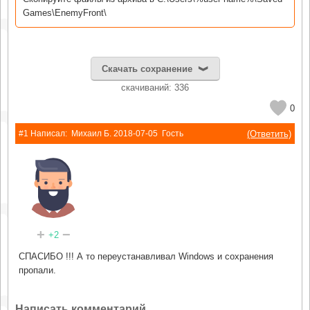
Games\EnemyFront\
Скачать сохранение
cкачиваний: 336
0
(Ответить)
#1 Написал:
Михаил Б.
2018-07-05
Гость
+
−
+2
СПАСИБО !!! А то переустанавливал Windows и сохранения
пропали.
Написать комментарий