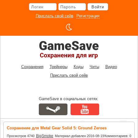
Перейти
Войти
к
основному
Прислать свой сейв
Регистрация
контенту
Сохранения
Трейнеры
Коды
Читы
Видео
Прислать свой сейв
GameSave в социальных сетях
Сохранение для Metal Gear Solid 5: Ground Zeroes
BigSmoke
Просмотров 4740
Материал добавлен 2016-08-19
Комментариев: 0