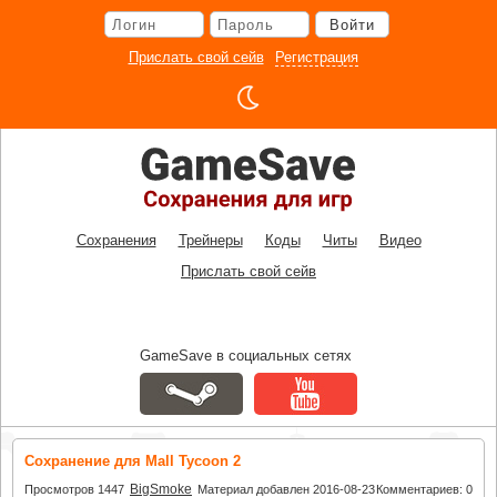
Перейти
Войти
к
основному
Прислать свой сейв
Регистрация
контенту
Сохранения
Трейнеры
Коды
Читы
Видео
Прислать свой сейв
GameSave в социальных сетях
Сохранение для Mall Tycoon 2
BigSmoke
Просмотров 1447
Материал добавлен 2016-08-23
Комментариев: 0