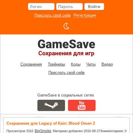
Перейти
Войти
к
основному
Прислать свой сейв
Регистрация
контенту
Сохранения
Трейнеры
Коды
Читы
Видео
Прислать свой сейв
GameSave в социальных сетях
Сохранение для Legacy of Kain: Blood Omen 2
BigSmoke
Просмотров 3310
Материал добавлен 2016-08-27
Комментариев: 0