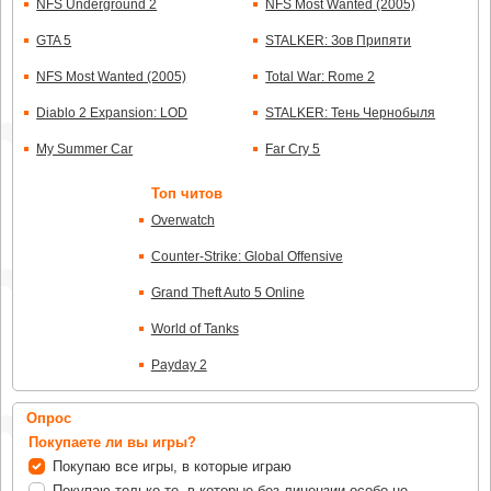
NFS Underground 2
NFS Most Wanted (2005)
GTA 5
STALKER: Зов Припяти
NFS Most Wanted (2005)
Total War: Rome 2
Diablo 2 Expansion: LOD
STALKER: Тень Чернобыля
My Summer Car
Far Cry 5
Топ читов
Overwatch
Counter-Strike: Global Offensive
Grand Theft Auto 5 Online
World of Tanks
Payday 2
Опрос
Покупаете ли вы игры?
Покупаю все игры, в которые играю
Покупаю только те, в которые без лицензии особо не