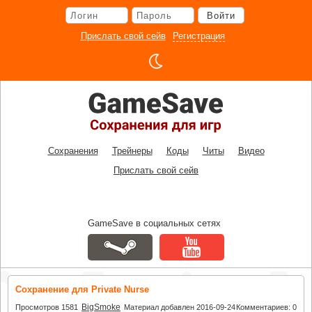
Перейти
Войти
к
основному
Прислать свой сейв
Регистрация
контенту
Сохранения
Трейнеры
Коды
Читы
Видео
Прислать свой сейв
GameSave в социальных сетях
Сохранение для Private Nurse
BigSmoke
Просмотров 1581
Материал добавлен 2016-09-24
Комментариев: 0