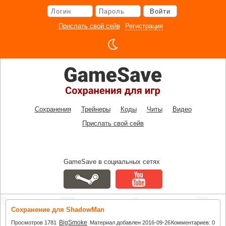
Перейти
Войти
к
основному
Прислать свой сейв
Регистрация
контенту
Сохранения
Трейнеры
Коды
Читы
Видео
Прислать свой сейв
GameSave в социальных сетях
Сохранение для ShadowMan
BigSmoke
Просмотров 1781
Материал добавлен 2016-09-26
Комментариев: 0