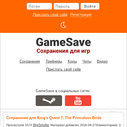
Перейти
Войти
к
основному
Прислать свой сейв
Регистрация
контенту
Сохранения
Трейнеры
Коды
Читы
Видео
Прислать свой сейв
GameSave в социальных сетях
Сохранение для King's Quest 7: The Princeless Bride
BigSmoke
Просмотров 1674
Материал добавлен 2016-09-27
Комментариев: 0