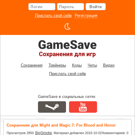
Перейти
Войти
к
основному
Прислать свой сейв
Регистрация
контенту
Сохранения
Трейнеры
Коды
Читы
Видео
Прислать свой сейв
GameSave в социальных сетях
Сохранение для Might and Magic 7: For Blood and Honor
BigSmoke
Просмотров 2850
Материал добавлен 2016-10-02
Комментариев: 0