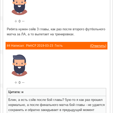
+
−
0
Ребята нужен сейв 3 главы, как раз после второго футбольного
матча за ЛА, а то вылетает на тренировках.
(Ответить)
#4 Написал:
PlehCF
2019-03-23
Гость
+
−
0
Цитата: н
Блин, а есть сэйв после 6ой главы? 5ую-то я как раз прошел
нормально, а после финального матча 6ой главы - не удается
сохранить и обратно закидывает в предыдущий момент