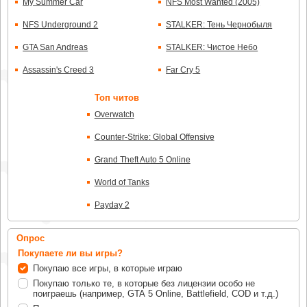
My Summer Car
NFS Most Wanted (2005)
NFS Underground 2
STALKER: Тень Чернобыля
GTA San Andreas
STALKER: Чистое Небо
Assassin's Creed 3
Far Cry 5
Топ читов
Overwatch
Counter-Strike: Global Offensive
Grand Theft Auto 5 Online
World of Tanks
Payday 2
Опрос
Покупаете ли вы игры?
Покупаю все игры, в которые играю
Покупаю только те, в которые без лицензии особо не
поиграешь (например, GTA 5 Online, Battlefield, COD и т.д.)