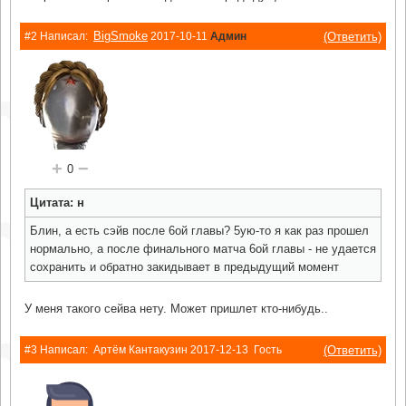
BigSmoke
(Ответить)
#2 Написал:
2017-10-11
Админ
+
−
0
Цитата: н
Блин, а есть сэйв после 6ой главы? 5ую-то я как раз прошел
нормально, а после финального матча 6ой главы - не удается
сохранить и обратно закидывает в предыдущий момент
У меня такого сейва нету. Может пришлет кто-нибудь..
(Ответить)
#3 Написал:
Артём Кантакузин
2017-12-13
Гость