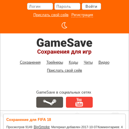
Перейти
Войти
к
основному
Прислать свой сейв
Регистрация
контенту
Сохранения
Трейнеры
Коды
Читы
Видео
Прислать свой сейв
GameSave в социальных сетях
Сохранение для FIFA 18
BigSmoke
Просмотров 9149
Материал добавлен 2017-10-07
Комментариев: 4