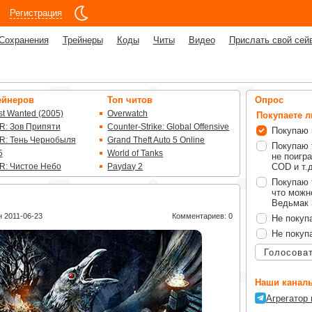
Регистрация
Сохранения
Трейнеры
Коды
Читы
Видео
Прислать свой сей
ейнеров
Топ читов
Опрос
t Wanted (2005)
Overwatch
Покупаете 
R: Зов Припяти
Counter-Strike: Global Offensive
Покупаю 
R: Тень Чернобыля
Grand Theft Auto 5 Online
Покупаю 
5
World of Tanks
не поигра
R: Чистое Небо
Payday 2
COD и т.д
Покупаю 
что можно
Ведьмак 3
 2011-06-23
Комментариев: 0
Не покуп
Не покуп
Голосова
Наши каналы
Агрегатор