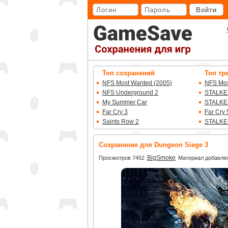
Перейти
Войти
к
основному
контенту
Топ сохранений
Топ тр
NFS Most Wanted (2005)
NFS Mos
NFS Underground 2
STALKE
My Summer Car
STALKE
Far Cry 3
Far Cry 
Saints Row 2
STALKE
Сохранение для Dungeon Siege 3
BigSmoke
Просмотров 7452
Материал добавлен