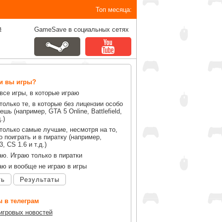
Топ месяца:
в
GameSave в социальных сетях
ли вы игры?
все игры, в которые играю
только те, в которые без лицензии особо
ешь (например, GTA 5 Online, Battlefield,
.)
только самые лучшие, несмотря на то,
 поиграть и в пиратку (например,
, CS 1.6 и т.д.)
аю. Играю только в пиратки
аю и вообще не играю в игры
ть
Результаты
 в телеграм
 игровых новостей