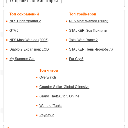
Отправить комментарий
Топ сохранений
Топ трейнеров
NFS Underground 2
NFS Most Wanted (2005)
GTA 5
STALKER: Зов Припяти
NFS Most Wanted (2005)
Total War: Rome 2
Diablo 2 Expansion: LOD
STALKER: Тень Чернобыля
My Summer Car
Far Cry 5
Топ читов
Overwatch
Counter-Strike: Global Offensive
Grand Theft Auto 5 Online
World of Tanks
Payday 2