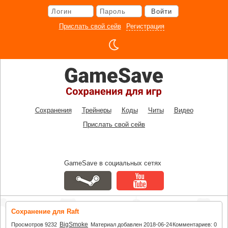
Перейти
Войти
к
основному
Прислать свой сейв
Регистрация
контенту
Сохранения
Трейнеры
Коды
Читы
Видео
Прислать свой сейв
GameSave в социальных сетях
Сохранение для Raft
BigSmoke
Просмотров 9232
Материал добавлен 2018-06-24
Комментариев: 0