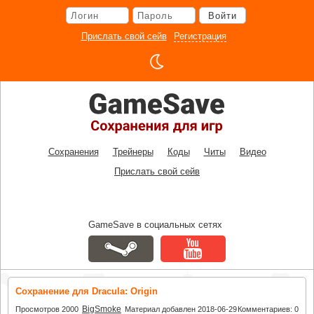
Перейти
Войти
к
основному
Прислать свой сейв
Регистрация
контенту
Сохранения
Трейнеры
Коды
Читы
Видео
Прислать свой сейв
GameSave в социальных сетях
Сохранение для Dracula: Origin
BigSmoke
Просмотров 2000
Материал добавлен 2018-06-29
Комментариев: 0