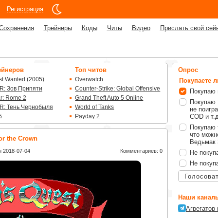
Регистрация
Сохранения
Трейнеры
Коды
Читы
Видео
Прислать свой сей
ейнеров
Топ читов
Опрос
t Wanted (2005)
Overwatch
Покупаете 
R: Зов Припяти
Counter-Strike: Global Offensive
Покупаю 
ar: Rome 2
Grand Theft Auto 5 Online
Покупаю 
R: Тень Чернобыля
World of Tanks
не поигра
5
Payday 2
COD и т.д
Покупаю 
что можно
or the Crown
Ведьмак 3
 2018-07-04
Комментариев: 0
Не покуп
Не покуп
Голосова
Наши каналы
Агрегатор