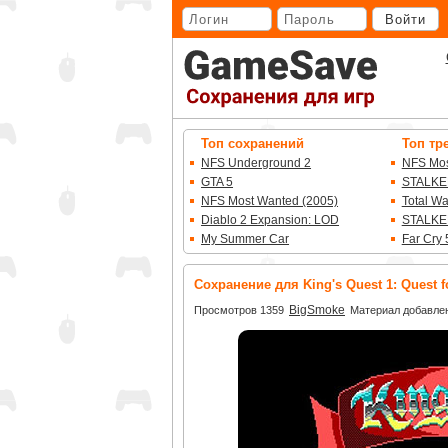
Перейти
Войти
к
основному
контенту
Топ сохранений
Топ тр
NFS Underground 2
NFS Mos
GTA 5
STALKE
NFS Most Wanted (2005)
Total W
Diablo 2 Expansion: LOD
STALKE
My Summer Car
Far Cry 
Сохранение для King's Quest 1: Quest f
BigSmoke
Просмотров 1359
Материал добавлен