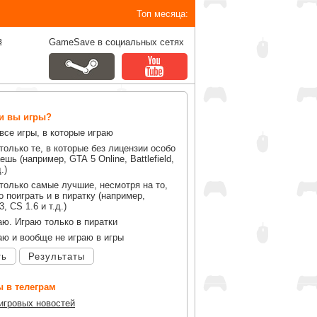
Топ месяца:
в
GameSave в социальных сетях
ли вы игры?
все игры, в которые играю
только те, в которые без лицензии особо
ешь (например, GTA 5 Online, Battlefield,
.)
только самые лучшие, несмотря на то,
 поиграть и в пиратку (например,
, CS 1.6 и т.д.)
аю. Играю только в пиратки
аю и вообще не играю в игры
ть
Результаты
 в телеграм
 игровых новостей