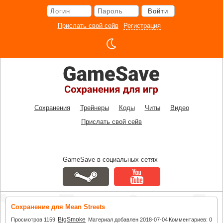
Перейти
Войти
к
основному
Прислать свой сейв
Регистрация
контенту
Сохранения
Трейнеры
Коды
Читы
Видео
Прислать свой сейв
GameSave в социальных сетях
Сохранение для Mean Streets
BigSmoke
Просмотров 1159
Материал добавлен 2018-07-04
Комментариев: 0