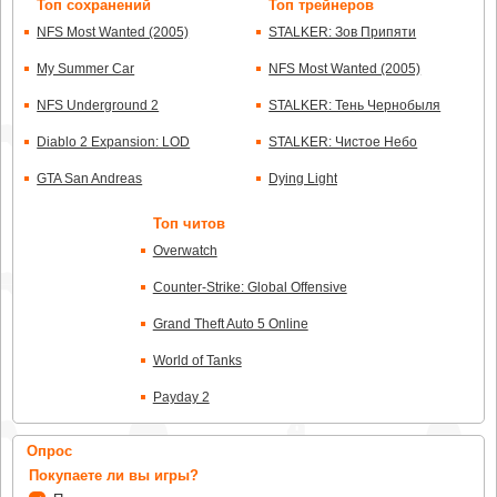
Топ сохранений
Топ трейнеров
NFS Most Wanted (2005)
STALKER: Зов Припяти
My Summer Car
NFS Most Wanted (2005)
NFS Underground 2
STALKER: Тень Чернобыля
Diablo 2 Expansion: LOD
STALKER: Чистое Небо
GTA San Andreas
Dying Light
Топ читов
Overwatch
Counter-Strike: Global Offensive
Grand Theft Auto 5 Online
World of Tanks
Payday 2
Опрос
Покупаете ли вы игры?