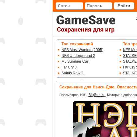
Перейти
Войти
к
основному
контенту
Топ сохранений
Топ тр
NFS Most Wanted (2005)
NFS Mos
NFS Underground 2
STALKE
My Summer Car
STALKE
Far Cry 3
Far Cry 
Saints Row 2
STALKE
Сохранение для Нэнси Дрю. Опасност
BigSmoke
Просмотров 1981
Материал добавлен