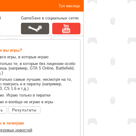
Топ месяца:
в
GameSave в социальных сетях
ли вы игры?
все игры, в которые играю
только те, в которые без лицензии особо
ешь (например, GTA 5 Online, Battlefield,
.)
только самые лучшие, несмотря на то,
 поиграть и в пиратку (например,
, CS 1.6 и т.д.)
аю. Играю только в пиратки
аю и вообще не играю в игры
ть
Результаты
 в телеграм
 игровых новостей