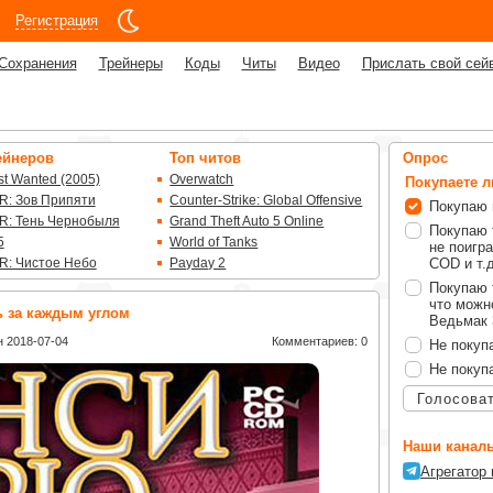
Регистрация
Сохранения
Трейнеры
Коды
Читы
Видео
Прислать свой сей
ейнеров
Топ читов
Опрос
t Wanted (2005)
Overwatch
Покупаете 
R: Зов Припяти
Counter-Strike: Global Offensive
Покупаю 
R: Тень Чернобыля
Grand Theft Auto 5 Online
Покупаю 
5
World of Tanks
не поигра
R: Чистое Небо
Payday 2
COD и т.д
Покупаю 
что можно
ь за каждым углом
Ведьмак 3
 2018-07-04
Комментариев: 0
Не покуп
Не покуп
Голосова
Наши каналы
Агрегатор