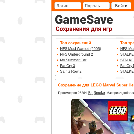
Перейти
Войти
к
основному
контенту
Топ сохранений
Топ тр
NFS Most Wanted (2005)
NFS Mos
NFS Underground 2
STALKE
My Summer Car
STALKE
Far Cry 3
Far Cry 
Saints Row 2
STALKE
Сохранение для LEGO Marvel Super He
BigSmoke
Просмотров 26264
Материал добавле