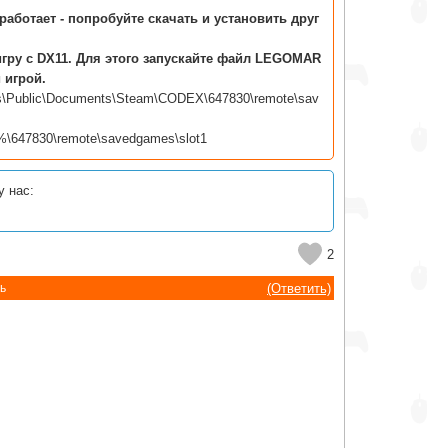
работает - попробуйте скачать и установить друг
игру с DX11. Для этого запускайте файл LEGOMAR
 игрой.
s\Public\Documents\Steam\CODEX\647830\remote\sav
%\647830\remote\savedgames\slot1
у нас:
2
(Ответить)
ь