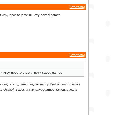
(Ответить)
и игру просто у меня нету saved games
(Ответить)
ти игру просто у меня нету saved games
 создать дурень.Создай папку Profile потом Saves
ats Открой Saves и там savedgames закидываеш в