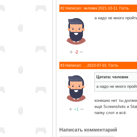
#2 Написал:
человек
2021-10-11
Гость
а надо не много пройт
+
−
-2
#3 Написал:
...
2023-07-01
Гость
Цитата: человек
а надо не много прой
конешно нет ты должен
ещё Screenshots и St
+
−
+1
папку слот и всё.
Написать комментарий