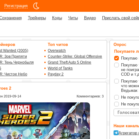
Регистрация
Сохранения
Трейнеры
Коды
Читы
Видео
Прислать свой сей
ейнеров
Топ читов
Опрос
t Wanted (2005)
Overwatch
Покупаете 
R: Зов Припяти
Counter-Strike: Global Offensive
Покупаю 
R: Тень Чернобыля
Grand Theft Auto 5 Online
Покупаю 
5
World of Tanks
не поигра
R: Чистое Небо
Payday 2
COD и т.д
Покупаю 
что можно
roes 2
Ведьмак 3
н 2019-09-14
Комментариев: 3
Не покуп
Не покуп
Голосова
Наши каналы
Агрегатор