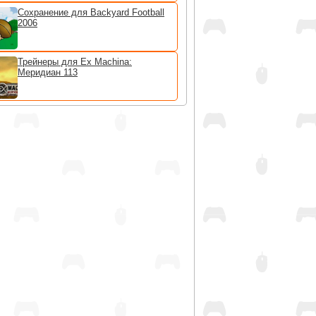
Сохранение для Backyard Football
2006
Трейнеры для Ex Machina:
Меридиан 113