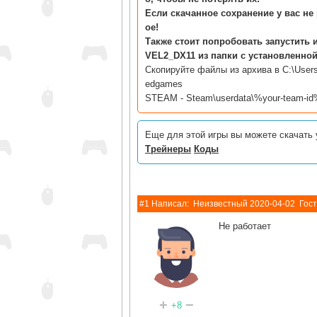
Если скачанное сохранение у вас не 
ое!
Также стоит попробовать запустить 
VEL2_DX11 из папки с установленной
Скопируйте файлы из архива в C:\User
edgames
STEAM - Steam\userdata\%your-team-id
Еще для этой игры вы можете скачать 
Трейнеры
Коды
#1 Написал:
Неизвестный
2020-04-02
Гост
Не работает
+
−
+8