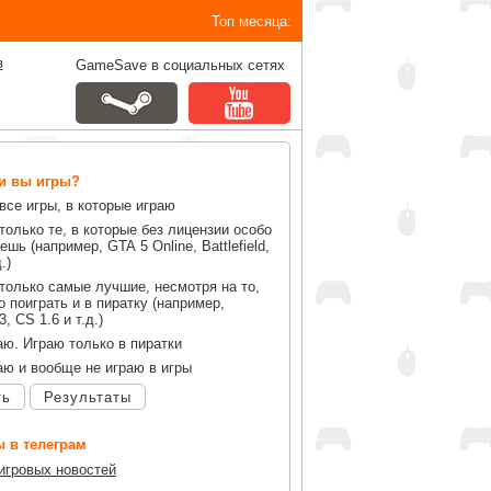
Топ месяца:
в
GameSave в социальных сетях
ли вы игры?
все игры, в которые играю
только те, в которые без лицензии особо
ешь (например, GTA 5 Online, Battlefield,
.)
только самые лучшие, несмотря на то,
 поиграть и в пиратку (например,
, CS 1.6 и т.д.)
аю. Играю только в пиратки
аю и вообще не играю в игры
ть
Результаты
 в телеграм
 игровых новостей