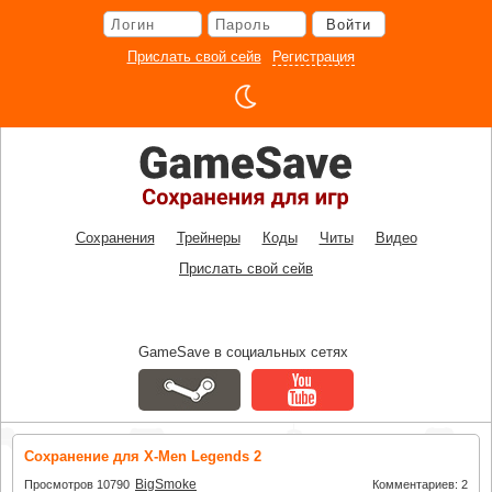
Перейти
Войти
к
основному
Прислать свой сейв
Регистрация
контенту
Сохранения
Трейнеры
Коды
Читы
Видео
Прислать свой сейв
GameSave в социальных сетях
Сохранение для X-Men Legends 2
BigSmoke
Просмотров 10790
Комментариев: 2