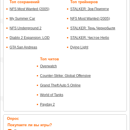
Топ сохранений
Топ трейнеров
NFS Most Wanted (2005)
STALKER: Зов Припяти
My Summer Car
NFS Most Wanted (2005)
NFS Underground 2
STALKER: Тень Чернобыля
Diablo 2 Expansion: LOD
STALKER: Чистое Небо
GTA San Andreas
Dying Light
Топ читов
Overwatch
Counter-Strike: Global Offensive
Grand Theft Auto 5 Online
World of Tanks
Payday 2
Опрос
Покупаете ли вы игры?