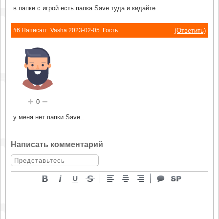
в папке с игрой есть папка Save туда и кидайте
(Ответить)
#6 Написал:
Vasha
2023-02-05
Гость
+
−
0
у меня нет папки Save..
Написать комментарий