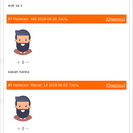
ичё за х
(Ответить)
#4 Написал:
465
2018-09-20
Гость
+
−
0
какая папка
(Ответить)
#5 Написал:
Marvel_14
2019-06-02
Гость
+
−
0