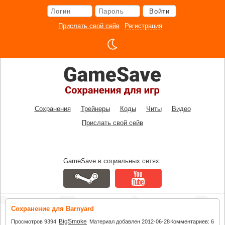
Перейти
Войти
к
основному
Прислать свой сейв
Регистрация
контенту
Сохранения
Трейнеры
Коды
Читы
Видео
Прислать свой сейв
GameSave в социальных сетях
Сохранение для Barnyard
BigSmoke
Просмотров 9394
Материал добавлен 2012-06-28
Комментариев: 6