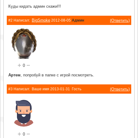
Куды кидать админ скажи!!!
BigSmoke
(Ответить)
#2 Написал:
2012-08-05
Админ
+
−
0
Артем
, попробуй в папке с игрой посмотреть.
(Ответить)
#3 Написал:
Ваше имя
2013-01-31
Гость
+
−
0