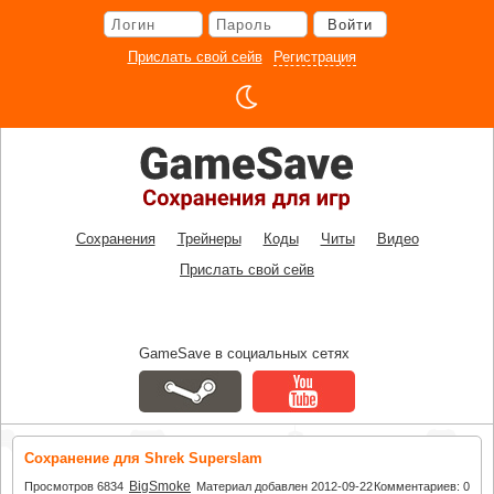
Перейти
Войти
к
основному
Прислать свой сейв
Регистрация
контенту
Сохранения
Трейнеры
Коды
Читы
Видео
Прислать свой сейв
GameSave в социальных сетях
Сохранение для Shrek Superslam
BigSmoke
Просмотров 6834
Материал добавлен 2012-09-22
Комментариев: 0