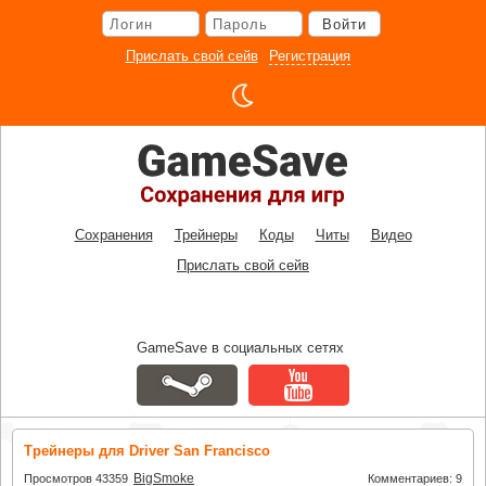
Перейти
Войти
к
основному
Прислать свой сейв
Регистрация
контенту
Сохранения
Трейнеры
Коды
Читы
Видео
Прислать свой сейв
GameSave в социальных сетях
Трейнеры для Driver San Francisco
BigSmoke
Просмотров 43359
Комментариев: 9