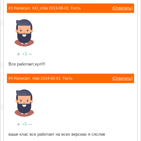
(Ответить)
#3 Написал:
KO_oSta
2013-06-01
Гость
+
−
+3
Все работает,кул!!!
(Ответить)
#4 Написал:
max
2014-02-01
Гость
+
−
+5
ваше клас все работает на всех версиах я сяслив