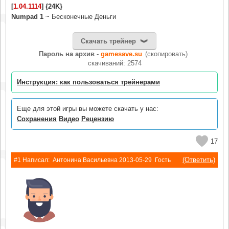
[
1.04.1114
] {24K}
Numpad 1
~ Бесконечные Деньги
Скачать трейнер
Пароль на архив -
gamesave.su
(скопировать)
cкачиваний: 2574
Инструкция: как пользоваться трейнерами
Еще для этой игры вы можете скачать у нас:
Сохранения
Видео
Рецензию
17
(Ответить)
#1 Написал:
Антонина Васильевна
2013-05-29
Гость