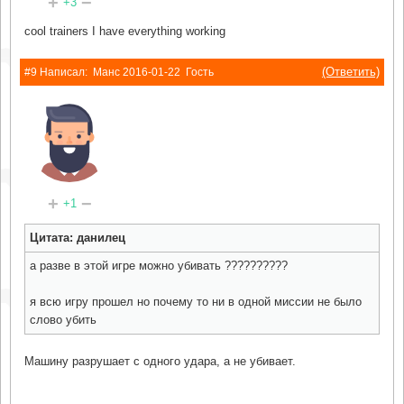
+
−
+3
cool trainers I have everything working
(Ответить)
#9 Написал:
Манс
2016-01-22
Гость
+
−
+1
Цитата: данилец
а разве в этой игре можно убивать ??????????
я всю игру прошел но почему то ни в одной миссии не было
слово убить
Машину разрушает с одного удара, а не убивает.