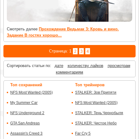
Смотреть далее
Прохождение Ведьмак 3: Кровь и вино.
Задание В гостях хорошо...
Страница:
1
2
3
4
Сортировать статьи по:
дате
количеству лайков
просмотрам
комментариям
Топ сохранений
Топ трейнеров
NFS Most Wanted (2005)
STALKER: Зов Припяти
My Summer Car
NFS Most Wanted (2005)
NFS Underground 2
STALKER: Тень Чернобыля
GTA San Andreas
STALKER: Чистое Небо
Assassin's Creed 3
Far Cry 5