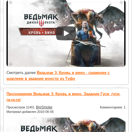
Смотреть далее
Ведьмак 3: Кровь и вино - сражение с
шарлеем в задании монстр из Туфо
Прохождение Ведьмак 3: Кровь и вино. Задание Гуси, гуси,
га-га-га!
BigSmoke
Просмотров 11401
Комментариев: 1
Материал добавлен 2016-06-05