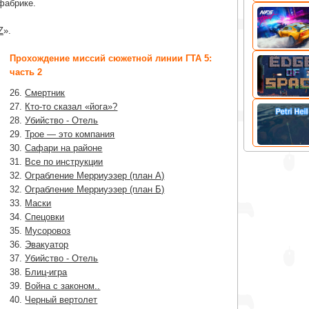
фабрике.
Z
».
Прохождение миссий сюжетной линии ГТА 5:
часть 2
26.
Смертник
27.
Кто-то сказал «йога»?
28.
Убийство - Отель
29.
Трое — это компания
30.
Сафари на районе
31.
Все по инструкции
32.
Ограбление Мерриуэзер (план А)
32.
Ограбление Мерриуэзер (план Б)
33.
Маски
34.
Спецовки
35.
Мусоровоз
36.
Эвакуатор
37.
Убийство - Отель
38.
Блиц-игра
39.
Война с законом..
40.
Черный вертолет