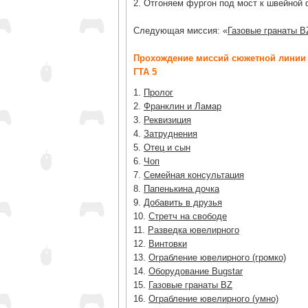
2. Отгоняем фургон под мост к швейной 
Следующая миссия: «
Газовые гранаты B
Прохождение миссий сюжетной линии
ГТА 5
1.
Пролог
2.
Франклин и Ламар
3.
Реквизиция
4.
Затруднения
5.
Отец и сын
6.
Чоп
7.
Семейная консультация
8.
Папенькина дочка
9.
Добавить в друзья
10.
Стретч на свободе
11.
Разведка ювелирного
12.
Винтовки
13.
Ограбление ювелирного (громко)
14.
Оборудование Bugstar
15.
Газовые гранаты BZ
16.
Ограбление ювелирного (умно)