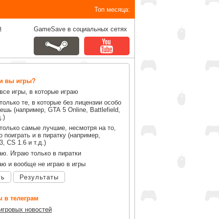
Топ месяца:
в
GameSave в социальных сетях
ли вы игры?
все игры, в которые играю
только те, в которые без лицензии особо
ешь (например, GTA 5 Online, Battlefield,
.)
только самые лучшие, несмотря на то,
 поиграть и в пиратку (например,
, CS 1.6 и т.д.)
аю. Играю только в пиратки
аю и вообще не играю в игры
ть
Результаты
 в телеграм
 игровых новостей