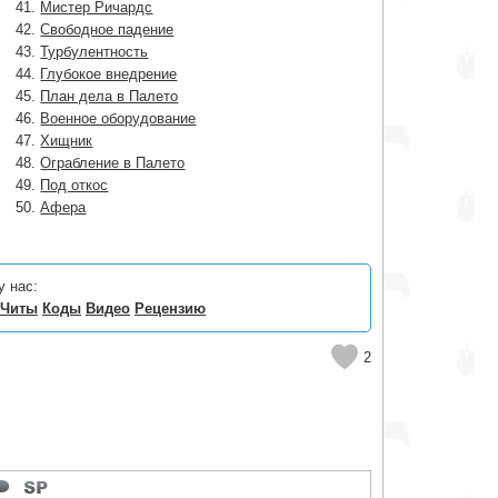
41.
Мистер Ричардс
42.
Свободное падение
43.
Турбулентность
44.
Глубокое внедрение
45.
План дела в Палето
46.
Военное оборудование
47.
Хищник
48.
Ограбление в Палето
49.
Под откос
50.
Афера
у нас:
Читы
Коды
Видео
Рецензию
2