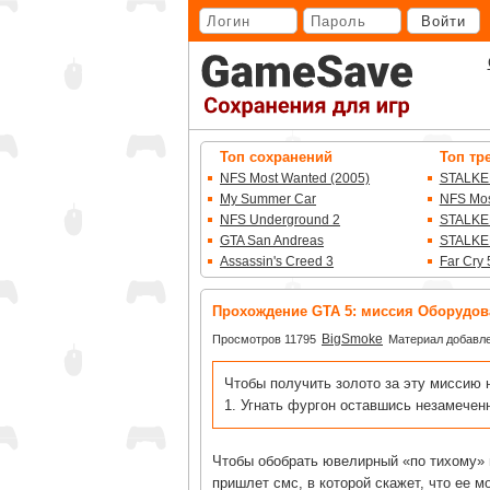
Перейти
Войти
к
основному
контенту
Топ сохранений
Топ тр
NFS Most Wanted (2005)
STALKE
My Summer Car
NFS Mos
NFS Underground 2
STALKE
GTA San Andreas
STALKE
Assassin's Creed 3
Far Cry 
Прохождение GTA 5: миссия Оборудов
BigSmoke
Просмотров 11795
Материал добавле
Чтобы получить золото за эту миссию 
1. Угнать фургон оставшись незамече
Чтобы обобрать ювелирный «по тихому»
пришлет смс, в которой скажет, что ее м