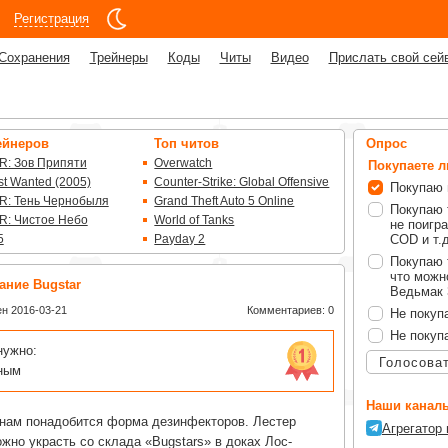
Регистрация
Сохранения
Трейнеры
Коды
Читы
Видео
Прислать свой сей
ейнеров
Топ читов
Опрос
R: Зов Припяти
Overwatch
Покупаете 
t Wanted (2005)
Counter-Strike: Global Offensive
Покупаю 
R: Тень Чернобыля
Grand Theft Auto 5 Online
Покупаю 
R: Чистое Небо
World of Tanks
не поигра
5
Payday 2
COD и т.д
Покупаю 
что можно
ание Bugstar
Ведьмак 3
н 2016-03-21
Комментариев: 0
Не покуп
Не покуп
нужно:
Голосова
нным
Наши каналы
 нам понадобится форма дезинфекторов. Лестер
Агрегатор
ожно украсть со склада «Bugstars» в доках Лос-